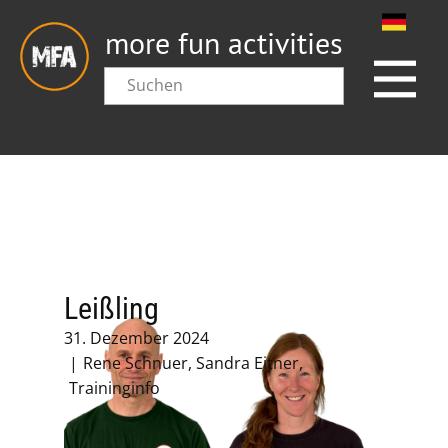
more fun activities
Leißling
31. Dezember 2024
Rene Schnuer
,
Sandra Eitner
,
Traininginfo