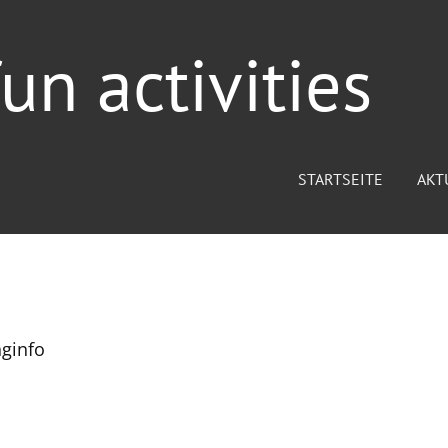
un activities
STARTSEITE
AKT
nginfo